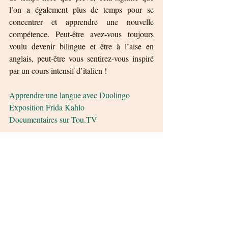
l’on a également plus de temps pour se 
concentrer et apprendre une nouvelle 
compétence. Peut-être avez-vous toujours 
voulu devenir bilingue et être à l’aise en 
anglais, peut-être vous sentirez-vous inspiré 
par un cours intensif d’italien !
Apprendre une langue avec Duolingo 
Exposition Frida Kahlo
Documentaires sur Tou.TV
6. Être créatif
Le processus de créer quelque chose 
nécessite de se donner le temps d’être 
absorbé par la tâche. La période de 
confinement à la maison est justement 