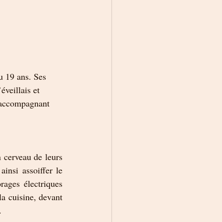
u 19 ans. Ses 
veillais et 
 accompagnant 
 cerveau de leurs 
insi assoiffer le 
ages électriques 
la cuisine, devant 
.