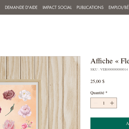
DEMANDE D'AIDE
IMPACT SOCIAL
PUBLICATIONS
EMPLOI/B
Affiche « Fl
SKU : VER000000000014
Prix
25,00 $
Quantité
*
A