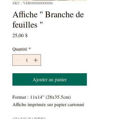
SKU : VER000000000006
Affiche '' Branche de
feuilles ''
Prix
25,00 $
Quantité
*
Ajouter au panier
Format : 11x14'' (28x35.5cm)
Affiche imprimée sur papier cartonné
*SANS CADRE*
DÉTAILS D'ARTICLE