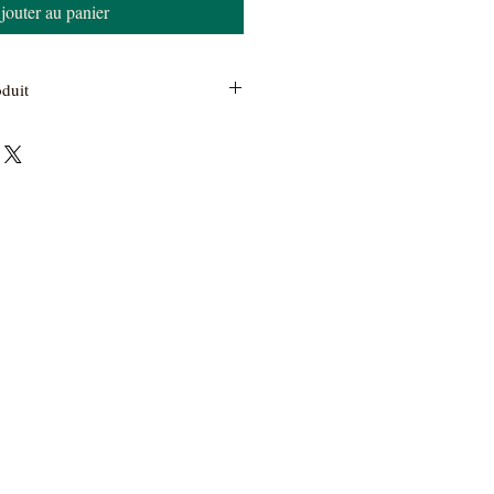
jouter au panier
oduit
l'affiche : "Le kintsugi est une
sistant à réparer une pièce de
de d’un métal précieux. Bien que la
s la même : sa vie utile se poursuit et
sublimée."