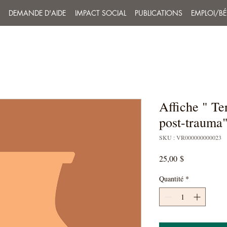
DEMANDE D'AIDE
IMPACT SOCIAL
PUBLICATIONS
EMPLOI/B
Affiche " Te
post-trauma
SKU : VR000000000023
Prix
25,00 $
Quantité
*