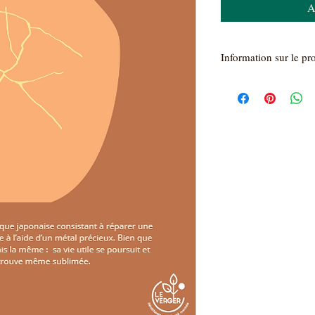
A
Information sur le pr
Phrase apparaissant sur 
technique japonaise con
céramique brisée à l’ai
pièce ne soit plus jamai
elle se retrouve même 